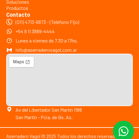
Soluciones
Productos
Contacto
(011) 4713-6873 - (Teléfono Fijo)
+54 9 11 3889-4444
Lunes a viernes de 7.30 a 17hs.
info@aserraderovagol.com.ar
Av del Libertador San Martín 1188
San Martín - Pcia. de Bs. As.
Aserradero Vagol © 2025 Todos los derechos reservados.