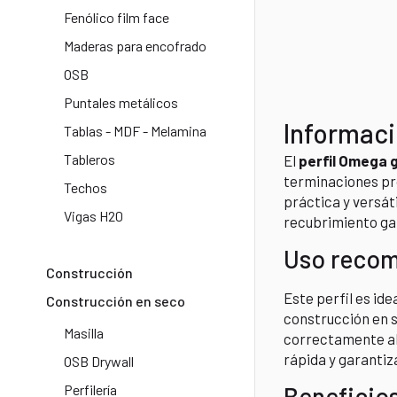
Fenólico film face​
Maderas para encofrado
OSB
Puntales metálicos
Informaci
Tablas - MDF - Melamina
Tableros
El
perfil Omega g
terminaciones pro
Techos
práctica y versát
Vigas H20​
recubrimiento gal
Uso reco
Construcción
Este perfil es id
Construcción en seco
construcción en s
Masilla
correctamente ali
rápida y garantiz
OSB Drywall
Perfilería
Beneficio