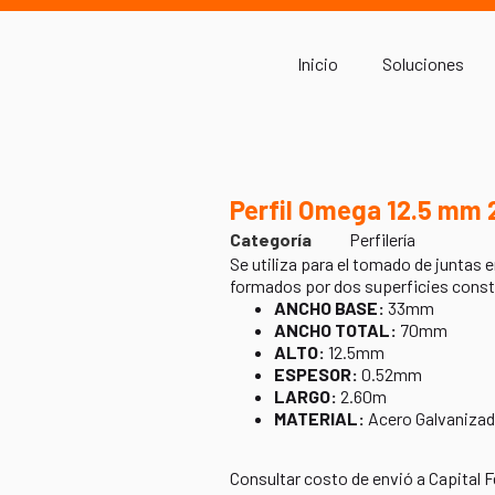
Inicio
Soluciones
Perfil Omega 12.5 mm 
Categoría
Perfilería
Se utiliza para el tomado de juntas 
formados por dos superficies const
ANCHO BASE:
33mm
ANCHO TOTAL:
70mm
ALTO:
12.5mm
ESPESOR:
0.52mm
LARGO:
2.60m
MATERIAL:
Acero Galvaniza
Consultar costo de envió a Capital F