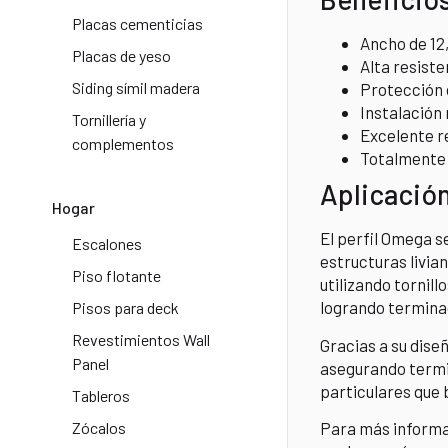
Placas cementicias
Ancho de 12
Placas de yeso
Alta resiste
Siding símil madera
Protección 
Instalación 
Tornillería y
Excelente r
complementos
Totalmente 
Aplicación
Hogar
El perfil Omega s
Escalones
estructuras livian
Piso flotante
utilizando tornil
logrando terminac
Pisos para deck
Revestimientos Wall
Gracias a su dise
Panel
asegurando termin
particulares que 
Tableros
Zócalos
Para más informa