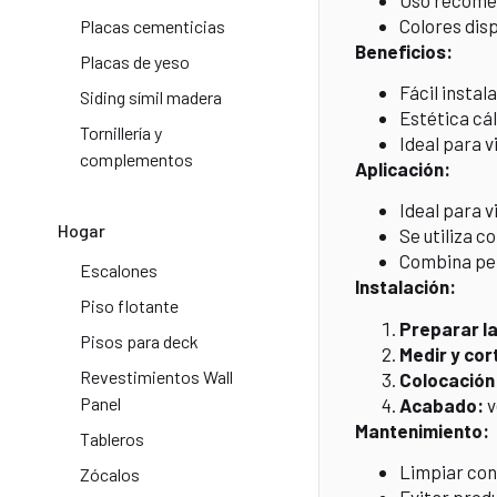
Colores dis
Placas cementicias
Beneficios:
Placas de yeso
Fácil instal
Siding símil madera
Estética cá
Tornillería y
Ideal para v
complementos
Aplicación:
Ideal para v
Hogar
Se utiliza c
Combina per
Escalones
Instalación:
Piso flotante
Preparar la
Pisos para deck
Medir y cor
Revestimientos Wall
Colocación
Panel
Acabado:
v
Mantenimiento:
Tableros
Limpiar con
Zócalos