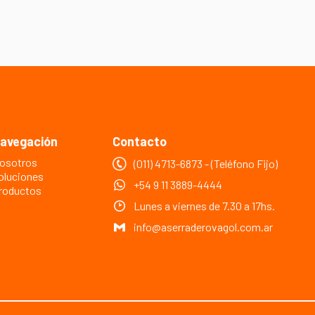
avegación
Contacto
osotros
(011) 4713-6873 - (Teléfono Fijo)
oluciones
+54 9 11 3889-4444
roductos
Lunes a viernes de 7.30 a 17hs.
info@aserraderovagol.com.ar