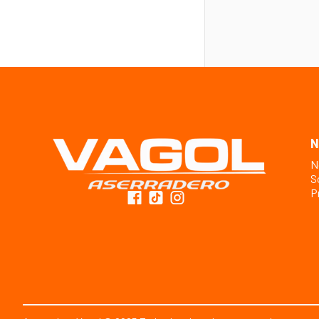
N
N
S
P