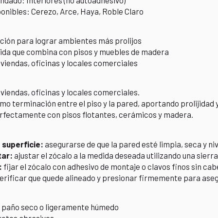
ponibles: Cerezo, Arce, Haya, Roble Claro
ación para lograr ambientes más prolijos
lida que combina con pisos y muebles de madera
iviendas, oficinas y locales comerciales
iviendas, oficinas y locales comerciales.
omo terminación entre el piso y la pared, aportando prolijidad y
fectamente con pisos flotantes, cerámicos y madera.
 superficie:
asegurarse de que la pared esté limpia, seca y ni
tar:
ajustar el zócalo a la medida deseada utilizando una sierr
:
fijar el zócalo con adhesivo de montaje o clavos finos sin ca
erificar que quede alineado y presionar firmemente para aseg
 paño seco o ligeramente húmedo