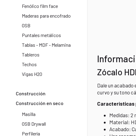
Fenólico film face​
Maderas para encofrado
OSB
Puntales metálicos
Tablas - MDF - Melamina
Tableros
Informaci
Techos
Zócalo HDF
Vigas H20​
Dale un acabado 
curvo y su tono cá
Construcción
Construcción en seco
Características 
Masilla
Medidas: 2 m
Material: H
OSB Drywall
Acabado: Cu
Perfilería
Uso recomen