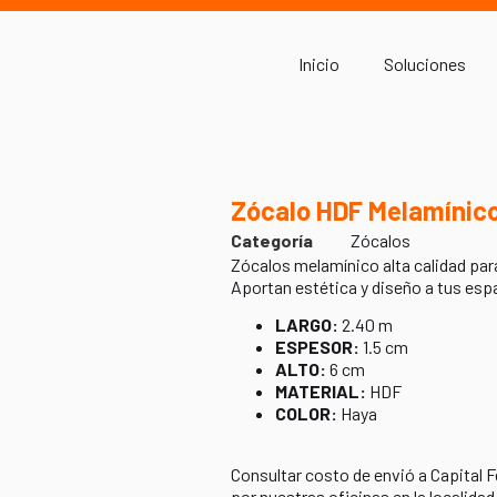
Inicio
Soluciones
Zócalo HDF Melamínico
Categoría
Zócalos
Zócalos melamínico alta calidad par
Aportan estética y diseño a tus espa
LARGO:
2.40 m
ESPESOR:
1.5 cm
ALTO:
6 cm
MATERIAL:
HDF
COLOR:
Haya
Consultar costo de envió a Capital F
por nuestras oficinas en la localidad