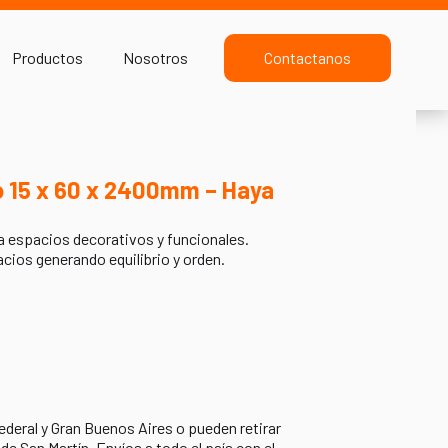
Productos
Nosotros
Contactanos
 15 x 60 x 2400mm – Haya
a espacios decorativos y funcionales.
cios generando equilibrio y orden.
ederal y Gran Buenos Aires o pueden retirar
 de San Martín. Envíos a todo el país con el