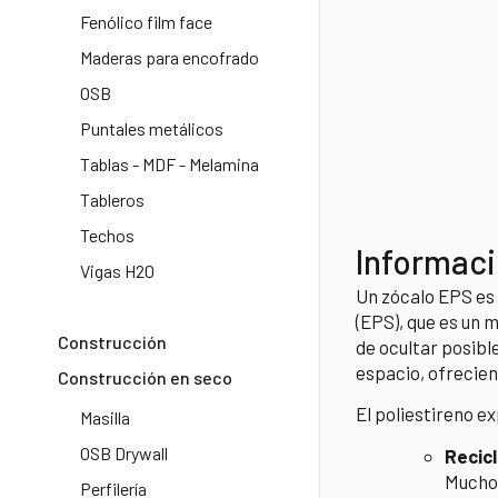
Fenólico film face​
Maderas para encofrado
OSB
Puntales metálicos
Tablas - MDF - Melamina
Tableros
Techos
Informaci
Vigas H20​
Un zócalo EPS es 
(EPS), que es un m
Construcción
de ocultar posible
espacio, ofrecien
Construcción en seco
El poliestireno ex
Masilla
OSB Drywall
Recic
Muchos
Perfilería