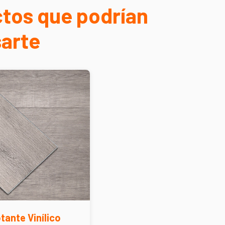
tos que podrían
sarte
tante Vinílico