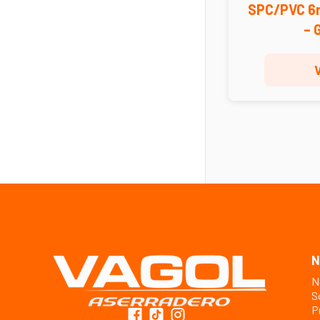
SPC/PVC 6
– 
N
N
S
P