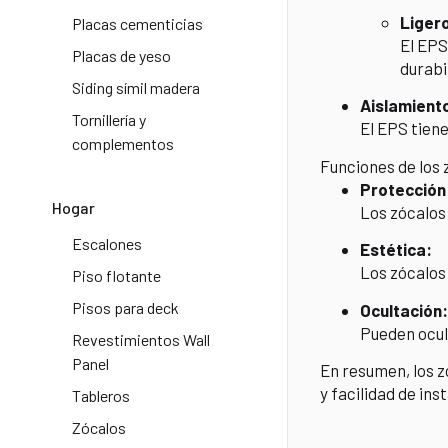
Ligero
Placas cementicias
El EPS
Placas de yeso
durabi
Siding símil madera
Aislamient
Tornillería y
El EPS tiene
complementos
Funciones de los
Protección
Hogar
Los zócalos 
Escalones
Estética:
Los zócalos
Piso flotante
Pisos para deck
Ocultación:
Pueden ocult
Revestimientos Wall
Panel
En resumen, los z
y facilidad de ins
Tableros
Zócalos