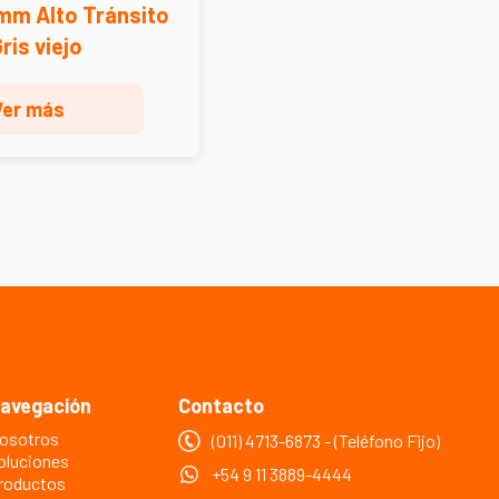
mm Alto Tránsito
Gris viejo
Ver más
avegación
Contacto
osotros
(011) 4713-6873 - (Teléfono Fijo)
oluciones
+54 9 11 3889-4444
roductos